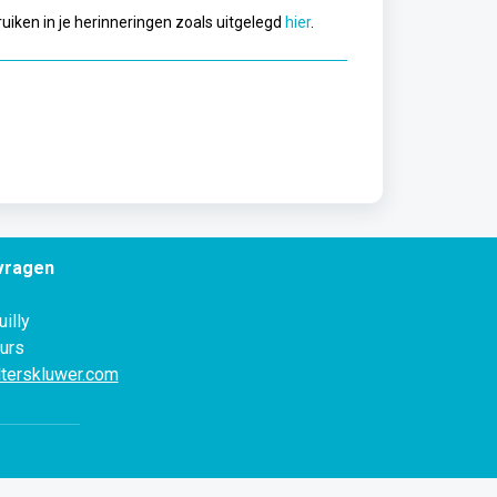
iken in je herinneringen zoals uitgelegd
hier
.
vragen
illy
urs
terskluwer.com