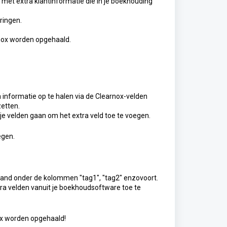
met extra klantinformatie die in je boekhouding
ringen.
rnox worden opgehaald.
 informatie op te halen via de Clearnox-velden
zetten.
je velden gaan om het extra veld toe te voegen.
egen.
stand onder de kolommen "tag1", "tag2" enzovoort.
tra velden vanuit je boekhoudsoftware toe te
nox worden opgehaald!