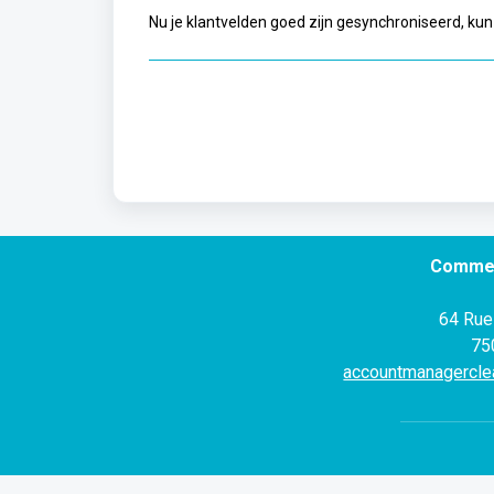
Nu je klantvelden goed zijn gesynchroniseerd, kun
Commer
64 Rue
75
accountmanagercle