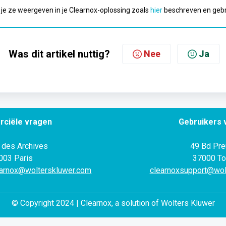
 je ze weergeven in je Clearnox-oplossing zoals
hier
beschreven en gebru
Was dit artikel nuttig?
Nee
Ja
ciële vragen
Gebruikers 
 des Archives
49 Bd Preu
003 Paris
37000 To
arnox@wolterskluwer.com
clearnoxsupport@wol
© Copyright 2024 | Clearnox, a solution of Wolters Kluwer