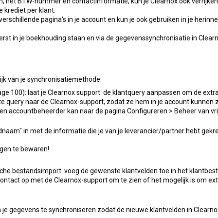
 het BTW-nummer en contactinformatie, kun je Clearnox ook verrijken 
 krediet per klant.
hillende pagina's in je account en kun je ook gebruiken in je herinne
erst in je boekhouding staan en via de gegevenssynchronisatie in Clea
lijk van je synchronisatiemethode:
age 100): laat je Clearnox support de klantquery aanpassen om de extra
te query naar de Clearnox-support, zodat ze hem in je account kunnen 
een accountbeheerder kan naar de pagina Configureren > Beheer van vri
dnaam" in met de informatie die je van je leverancier/partner hebt gekr
ingen te bewaren!
sche bestandsimport
: voeg de gewenste klantvelden toe in het klantbe
ontact op met de Clearnox-support om te zien of het mogelijk is om ex
jk om je gegevens te synchroniseren zodat de nieuwe klantvelden in Clear