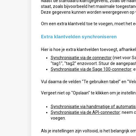
Naast de standaard klantgegevens, zoals de naam,
staat, zoals bijvoorbeeld het maximale toegestane
Deze gegevens kunnen worden weergegeven op versc
Om een extra klantveld toe te voegen, moet het e
Extra klantvelden synchroniseren
Hier is hoe je extra klantvelden toevoegt, afhanke
Synchronisatie via de connector
(niet voor S
"tag1", "tag2" enzovoort. Stuur de aangepas
Synchronisatie via de Sage 100-connector
: 
Vul daarna de velden "Te gebruiken tabel" en "Vel
Vergeet niet op "Opslaan" te klikken om je instell
Synchronisatie via handmatige of automati
Synchronisatie via de API-connector
: neem c
voegen.
Als je instellingen zijn voltooid, is het belangri